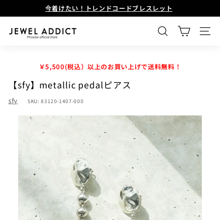
Skip
今着けたい！トレンドコードブレスレット
to
Pause
content
J
SEARCH
SIT
E
W
￥5,500(税込）以上のお買い上げで送料無料！
E
【sfy】metallic pedalピアス
L
sfy
SKU:
83120-1407-000
A
D
D
I
C
T