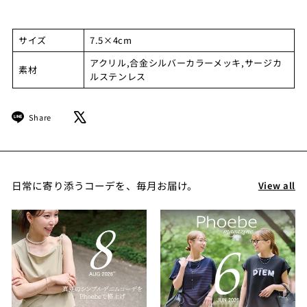
サイズ
7.5×4cm
アクリル,合金シルバーカラーメッキ,サージカ
素材
ルステンレス
Share
Tweet
Share
on
on
LINE
X
日常に寄り添うコーデを、毎月お届け。
View all