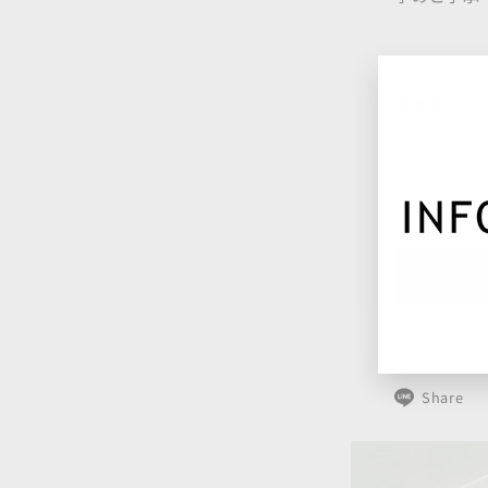
◆◆◆Pho
欲しいもの
アクセサリ
「Phoeb
サイズ
素材
Share