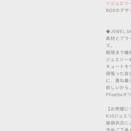
※ジュエリ
BOXのデ
◆JEWEL 
素材とプライ
ズ。
極限まで繊
ジュエリー
キュートモ
頑張った自
に、重ね着
欲しいから
Phoeb
【お修理に
K10ジュ
破損状況に
予めご了承