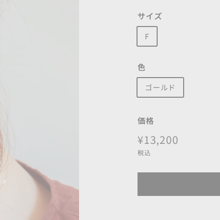
サイズ
F
色
ゴールド
価格
定
¥13,200
¥13,200
価
税込