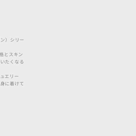
キン）シリー
格とスキン
ていたくなる
ュエリー
で身に着けて