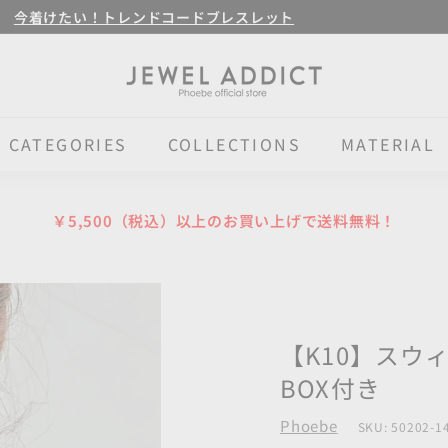
今着けたい！トレンドコードブレスレット
Pause
J
E
W
CATEGORIES
COLLECTIONS
MATERIAL
E
L
￥5,500（税込）以上のお買い上げで送料無料！
A
D
D
I
【K10】ス
C
BOX付き
T
Phoebe
SKU:
50202-1