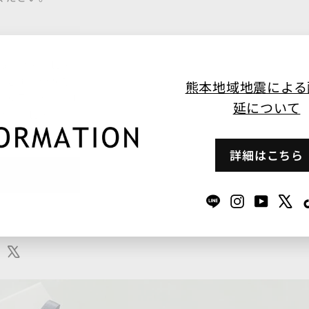
ebe/フィービィー◆◆◆
が必ず見つかる。
熊本地域地震による
ー＆ライトジュエリーブランド
延について
e/フィービィー」
詳細はこちら
モチーフ:縦1.8×横0.6cm
LINE
Instagram
YouTub
X
K10YG,キュービックジルコニア
Share
Tweet
on
on
LINE
X