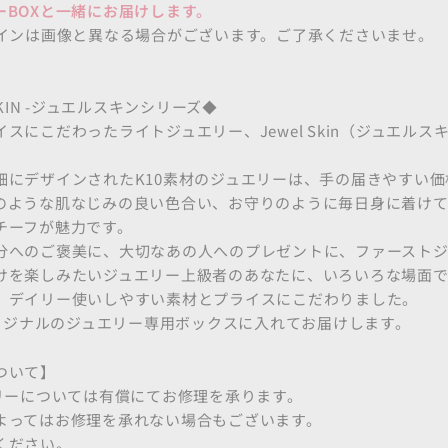
ーBOXと一緒にお届けします。
ザインは画像と異なる場合がございます。ご了承くださいませ。
SKIN -ジュエルスキンシリーズ◆
スにこだわったライトジュエリー、Jewel Skin（ジュエルス
細にデザインされたK10素材のジュエリーは、手の届きやすい価
のような肌なじみの良い色合い、お守りのように毎日身に着け
チーフが魅力です。
分へのご褒美に、大切なあの人へのプレゼントに、ファーストジ
けを楽しみたいジュエリー上級者のあなたに、いろいろな場面
、デイリー使いしやすい素材とプライスにこだわりました。
eオリジナルのジュエリー専用ボックスに入れてお届けします。
ついて】
エリーについては有償にてお修理を承ります。
よってはお修理を承れない場合もございます。
ください。