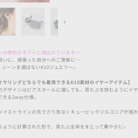
への特別なギフトに選ばれています～
祝いに、頑張った自分へのご褒美に…
、シーンを選ばないK10ジュエリー。
イヤリングどちらでも着用できるK10素材のイヤーアイテム】
のデザインはピアスホールに通しても、耳たぶを挟むようにイ
きる2way仕様。
ツイストラインの先でさり気なくキュービックジルコニアが揺
うように計算された形で、耳たぶ全体をまとって華やかに♪