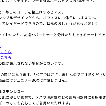
ンにもマッチする、プチメタルボールピアスの3本セット。
ど、毎日のコーデを格上げするピアス。
シンプルデザインだから、オフィスにも休日にもオススメ。
せてレイヤードできるので、耳元のおしゃれがもっと楽しく。
っておいたり、友達やパートナーと分けたりもできるセットピア
ら
は
こちら
は
こちら
の際は表示されない場合がございます。
トの商品になります。3ペアではございませんのでご注意くださ
商品にはジュエリーBOXは付属しません。
ルステンレス～
く肌に優しい素材で、メスや注射針などの医療用器具にも採用さ
ギーの方でも安心してご着用いただけます。