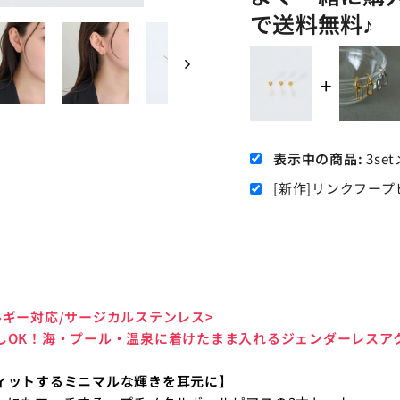
で送料無料♪
表示中の商品:
3s
[新作]リンクフープ
ルギー対応/サージカルステンレス>
しOK！海・プール・温泉に着けたまま入れるジェンダーレスア
ィットするミニマルな輝きを耳元に】