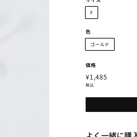
F
色
ゴールド
価格
定
¥1,485
¥1,485
価
税込
よく一緒に購入