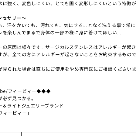
水に強く、変色しにくい、とても固く変形しにくいという特徴が
クセサリー～
も、汗をかいても、汚れても、気にすることなく洗える事で常に
レを楽しんでまるで身体の一部の様に身に着けてほしい...
ーの原因は様々です。サージカルステンレスはアレルギーが起
すが、全ての方にアレルギーが起きないことをお約束するもの
が見られた場合は直ちにご使用をやめ専門医にご相談ください
ebe/フィービィー◆◆◆
が必ず見つかる。
ー＆ライトジュエリーブランド
e/フィービィー」