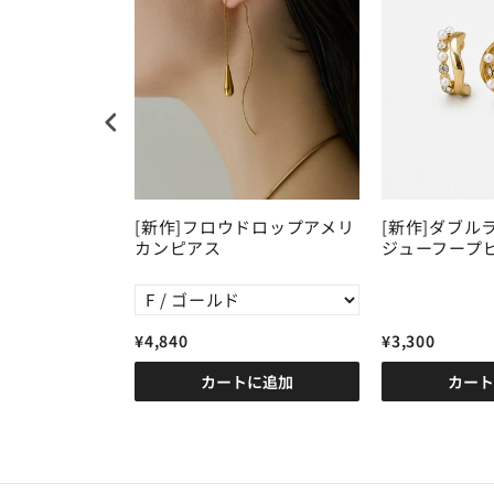
タルピアス
[新作]フロウドロップアメリ
[新作]ダブル
カンピアス
ジューフープ
¥4,840
¥3,300
に追加
カートに追加
カート