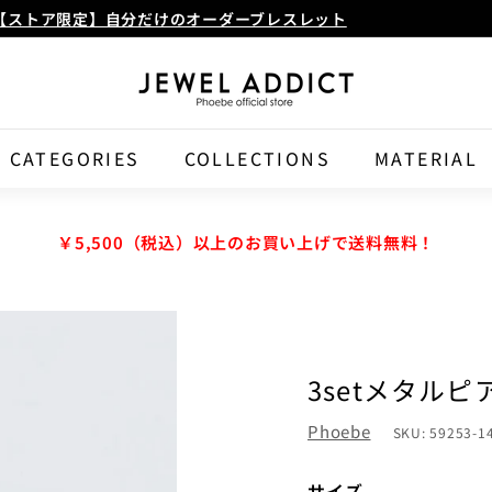
【ストア限定】自分だけのオーダーブレスレット
Pause
J
E
W
CATEGORIES
COLLECTIONS
MATERIAL
E
L
￥5,500（税込）以上のお買い上げで送料無料！
A
D
D
I
3setメタル
C
T
Phoebe
SKU:
59253-1
サイズ