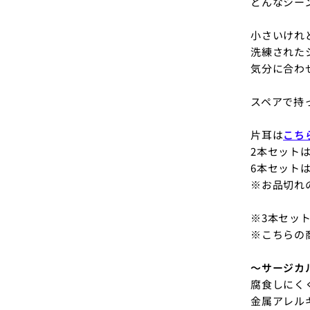
どんなシー
小さいけれ
洗練された
気分に合わ
スペアで持
片耳は
こち
2本セット
6本セット
※お品切れ
※3本セッ
※こちらの
～サージカ
腐食しにく
金属アレル