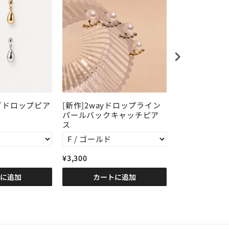
グドロップピア
[新作]2wayドロップライン
[新作先行予約
パールバックキャッチピア
ューワンタッ
ス
¥3,300
¥3,630
に追加
カートに追加
カート