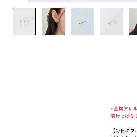
<金属アレ
着けっぱな
【毎日にフ