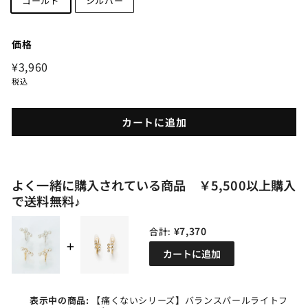
ゴールド
シルバー
価格
定
¥3,960
¥3,960
価
税込
カートに追加
よく一緒に購入されている商品 ￥5,500以上購入
で送料無料♪
¥7,370
合計:
カートに追加
表示中の商品:
【痛くないシリーズ】バランスパールライトフ