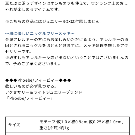
耳たぶに沿うデザインはオンもオフも使えて、ワンランク上のおし
ゃれが楽しめるアイテムです。
※こちらの商品にはジュエリーBOXは付属しません。
～肌に優しいニッケルフリーメッキ～
金属アレルギーの方にもお楽しみいただけるよう、アレルギーの原
因とされるニッケルをほとんど含まずに、メッキ処理を施したアク
セサリーです。
※必ずしもアレルギー反応が出ないということではございませんの
で、予めご了承くださいませ。
◆◆◆Phoebe/フィービィー◆◆◆
欲しいものが必ず見つかる。
アクセサリー＆ライトジュエリーブランド
「Phoebe/フィービィー」
モチーフ:縦1.0×横0.9cm,縦0.25×横1.0cm,
サイズ
重さ(片耳):約1g