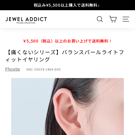
Skip
税込み¥5,500以上購入で送料無料♪
to
Pause
content
J
SEARCH
SIT
E
W
￥5,500（税込）以上のお買い上げで送料無料！
E
【痛くないシリーズ】バランスパールライトフ
L
ィットイヤリング
A
Phoebe
SKU:
50254-1866-000
D
D
I
C
T